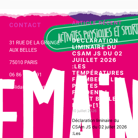
ARTICLE RÉCENT
CONTACT
DÉCLARATION
31 RUE DE LA GRANGE
LIMINAIRE DU
AUX BELLES
CSAM JS DU 02
JUILLET 2026
75010 PARIS
:LES
TEMPÉRATURES
06 86 63 17 91
FLAMBENT, LES
POSTES
solidairesjs@net-c.com
FONDENT !
«TOUT BRÛLE
DÉJÀ»[1]
10 juillet 2026
Déclaration liminaire du
CSAm JS du 02 juillet 2026
:Les