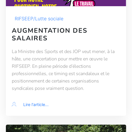
RIFSEEP/Lutte sociale
AUGMENTATION DES
SALAIRES
La Ministre des Sports et des JOP veut mener, à la
hâte, une concertation pour mettre en œuvre le
RIFSEEP. En pleine période d’élections
professionnelles, ce timing est scandaleux et le
positionnement de certaines organisations
syndicales pose vraiment question.
Lire l'article...