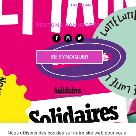
Lire la suite »
RESTONS CONNECTÉS
SE SYNDIQUER
© Tout droits reservés par Solidaires Jeunesse & Sports -
Mentions légales
Nous utilisons des cookies sur notre site web pour vous