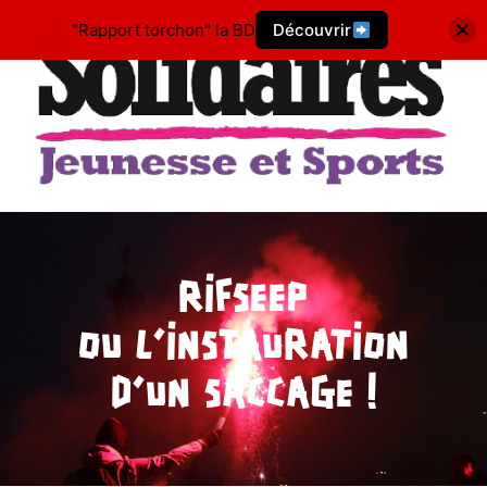
"Rapport torchon" la BD
Découvrir
RIFSEEP
OU L’INSTAURATION
D’UN SACCAGE !