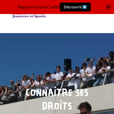
"Rapport torchon" la BD
Découvrir
CONNAITRE SES
DROITS