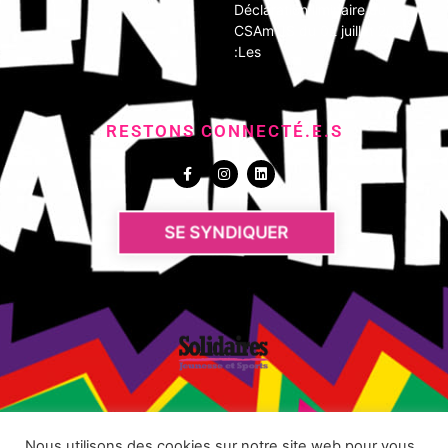
Déclaration liminaire du
CSAm JS du 02 juillet 2026
:Les
RESTONS CONNECTÉ.E.S
SE SYNDIQUER
Nous utilisons des cookies sur notre site web pour vous