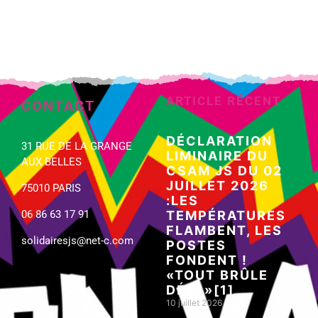
ARTICLE RÉCENT
CONTACT
DÉCLARATION
31 RUE DE LA GRANGE
LIMINAIRE DU
AUX BELLES
CSAM JS DU 02
JUILLET 2026
75010 PARIS
:LES
06 86 63 17 91
TEMPÉRATURES
FLAMBENT, LES
solidairesjs@net-c.com
POSTES
FONDENT !
«TOUT BRÛLE
DÉJÀ»[1]
10 juillet 2026