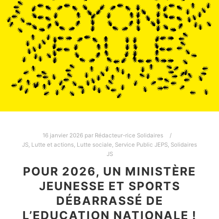
16 janvier 2026
par
Rédacteur-rice Solidaires
JS
,
Lutte et actions
,
Lutte sociale
,
Service Public JEPS
,
Solidaires
JS
POUR 2026, UN MINISTÈRE
JEUNESSE ET SPORTS
DÉBARRASSÉ DE
L’EDUCATION NATIONALE !