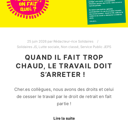
25 juin 2026
par
Rédacteur-rice Solidaires
Solidaires JS
,
Lutte sociale
,
Non classé
,
Service Public JEPS
QUAND IL FAIT TROP
CHAUD, LE TRAVAIL DOIT
S’ARRETER !
Cher.es collègues, nous avons des droits et celui
de cesser le travail par le droit de retrait en fait
partie !
Lire la suite