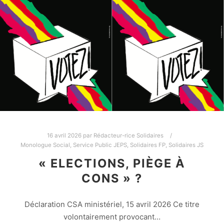
16 avril 2026
par
Rédacteur-rice Solidaires
Monologue Social
,
Service Public JEPS
,
Solidaires FP
,
Solidaires JS
« ELECTIONS, PIÈGE À
CONS » ?
Déclaration CSA ministériel, 15 avril 2026 Ce titre
volontairement provocant…