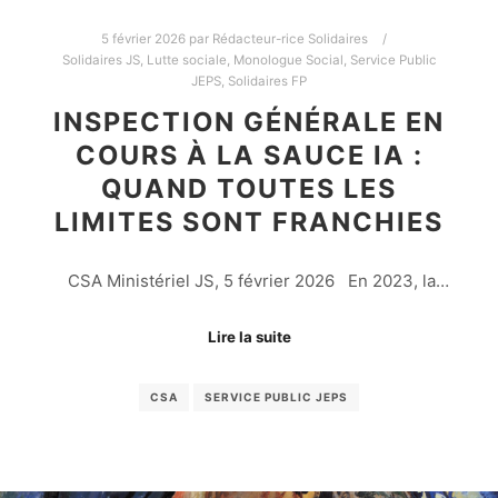
5 février 2026
par
Rédacteur-rice Solidaires
Solidaires JS
,
Lutte sociale
,
Monologue Social
,
Service Public
JEPS
,
Solidaires FP
INSPECTION GÉNÉRALE EN
COURS À LA SAUCE IA :
QUAND TOUTES LES
LIMITES SONT FRANCHIES
CSA Ministériel JS, 5 février 2026 En 2023, la…
Lire la suite
CSA
SERVICE PUBLIC JEPS