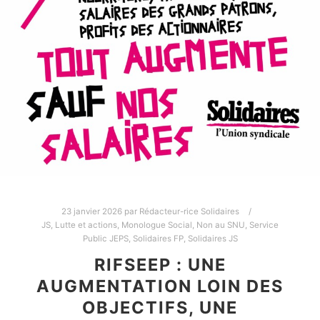
23 janvier 2026
par
Rédacteur-rice Solidaires
JS
,
Lutte et actions
,
Monologue Social
,
Non au SNU
,
Service
Public JEPS
,
Solidaires FP
,
Solidaires JS
RIFSEEP : UNE
AUGMENTATION LOIN DES
OBJECTIFS, UNE