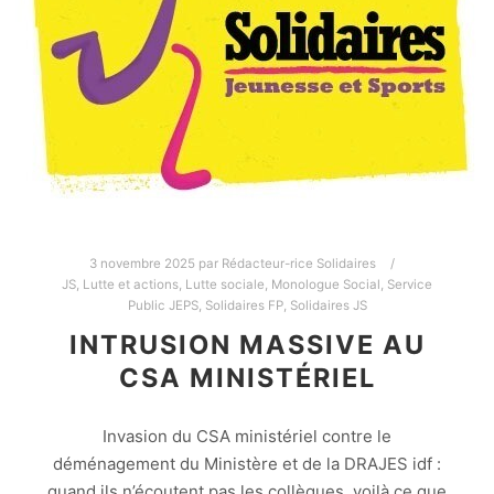
3 novembre 2025
par
Rédacteur-rice Solidaires
JS
,
Lutte et actions
,
Lutte sociale
,
Monologue Social
,
Service
Public JEPS
,
Solidaires FP
,
Solidaires JS
INTRUSION MASSIVE AU
CSA MINISTÉRIEL
Invasion du CSA ministériel contre le
déménagement du Ministère et de la DRAJES idf :
quand ils n’écoutent pas les collègues, voilà ce que