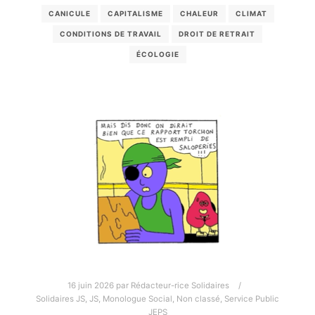
CANICULE
CAPITALISME
CHALEUR
CLIMAT
CONDITIONS DE TRAVAIL
DROIT DE RETRAIT
ÉCOLOGIE
16 juin 2026
par
Rédacteur-rice Solidaires
Solidaires JS
,
JS
,
Monologue Social
,
Non classé
,
Service Public
JEPS