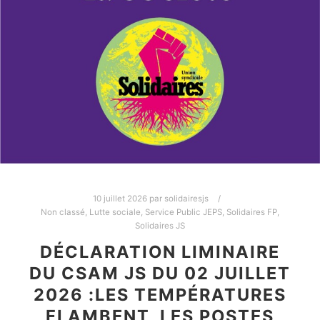
10 juillet 2026
par
solidairesjs
Non classé
,
Lutte sociale
,
Service Public JEPS
,
Solidaires FP
,
Solidaires JS
DÉCLARATION LIMINAIRE
DU CSAM JS DU 02 JUILLET
2026 :LES TEMPÉRATURES
FLAMBENT, LES POSTES