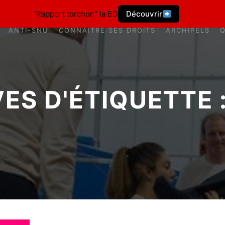
"Rapport torchon" la BD
Découvrir
ANTI-SNU
CONNAÎTRE SES DROITS
ARCHIPELS
ES D'ÉTIQUETTE 