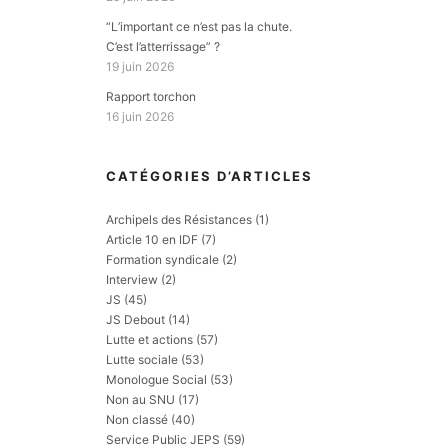
“L’important ce n’est pas la chute.
C’est l’atterrissage” ?
19 juin 2026
Rapport torchon
16 juin 2026
CATÉGORIES D’ARTICLES
Archipels des Résistances
(1)
Article 10 en IDF
(7)
Formation syndicale
(2)
Interview
(2)
JS
(45)
JS Debout
(14)
Lutte et actions
(57)
Lutte sociale
(53)
Monologue Social
(53)
Non au SNU
(17)
Non classé
(40)
Service Public JEPS
(59)