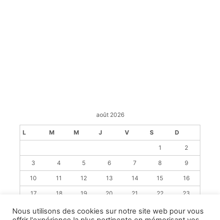
août 2026
L
M
M
J
V
S
D
1
2
3
4
5
6
7
8
9
10
11
12
13
14
15
16
17
18
19
20
21
22
23
24
25
26
27
28
29
30
Nous utilisons des cookies sur notre site web pour vous