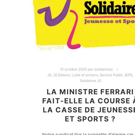
31 octobre 2025
par
solidairesjs
JS
,
JS Debout
,
Lutte et actions
,
Service Public JEPS
,
Solidaires JS
LA MINISTRE FERRARI
FAIT-ELLE LA COURSE 
LA CASSE DE JEUNESS
ET SPORTS ?
Notre syndicat tire la sonnette d’alarme car 