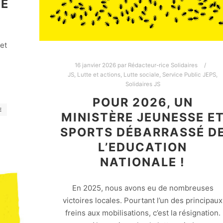
LE
et
16 janvier 2026
par
Rédacteur-rice Solidaires
JS
,
Lutte et actions
,
Lutte sociale
,
Service Public JEPS
,
Solidaires JS
POUR 2026, UN
E
MINISTÈRE JEUNESSE E
SPORTS DÉBARRASSÉ D
L’EDUCATION
NATIONALE !
En 2025, nous avons eu de nombreuses
victoires locales. Pourtant l’un des principaux
freins aux mobilisations, c’est la résignation.