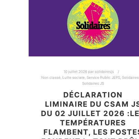
10 juillet 2026
par
solidairesjs
Non classé
,
Lutte sociale
,
Service Public JEPS
,
Solidaires
Solidaires JS
DÉCLARATION
LIMINAIRE DU CSAM J
DU 02 JUILLET 2026 :L
TEMPÉRATURES
FLAMBENT, LES POSTE