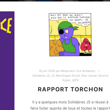
16 juin 2026
par
Rédacteur-rice Solidaires
Solidaires JS
,
JS
,
Monologue Social
,
Non classé
,
Service
Public JEPS
RAPPORT TORCHON
Il y a quelques mois Solidaires JS a réussi à
faire fuiter auprès de tous et toutes le rappor