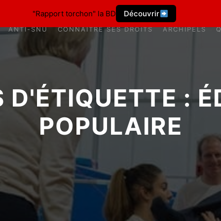
"Rapport torchon" la BD
Découvrir
ANTI-SNU
CONNAÎTRE SES DROITS
ARCHIPELS
 D'ÉTIQUETTE :
É
POPULAIRE