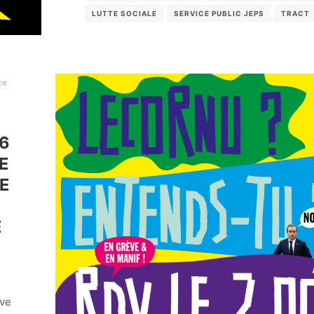
LUTTE SOCIALE
SERVICE PUBLIC JEPS
TRACT
ce
16
E
E
C
E
ive