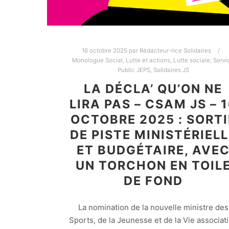
16 octobre 2025
par
Rédacteur-rice Solidaires
Monologue Social
,
Lutte et actions
,
Lutte sociale
,
Servi
Public JEPS
,
Solidaires JS
LA DÉCLA’ QU’ON NE
LIRA PAS – CSAM JS – 
OCTOBRE 2025 : SORTI
DE PISTE MINISTÉRIELL
ET BUDGÉTAIRE, AVE
UN TORCHON EN TOIL
DE FOND
La nomination de la nouvelle ministre des
Sports, de la Jeunesse et de la Vie associat