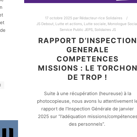
on
et
17 octobre 2025
par
Rédacteur-rice Solidaires
et
JS Debout
,
Lutte et actions
,
Lutte sociale
,
Monologue Socia
 de
Service Public JEPS
,
Solidaires JS
RAPPORT D’INSPECTION
u
GENERALE
COMPETENCES
MISSIONS : LE TORCHO
DE TROP !
E
Suite à une récupération (heureuse) à la
photocopieuse, nous avons lu attentivement l
rapport de l’Inspection Générale de janvier
2025 sur “l’adéquation missions/compétence
des personnels”.