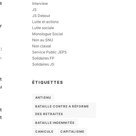
s
Interview
JS
JS Debout
Lutte et actions
r
Lutte sociale
Monologue Social
Non au SNU
Non classé
:
Service Public JEPS
,
Solidaires FP
Solidaires JS
t
ÉTIQUETTES
u
ANTISNU
BATAILLE CONTRE A RÉFORME
t
DES RETRAITES
t
BATAILLE INDEMNITÉS
CANICULE
CAPITALISME