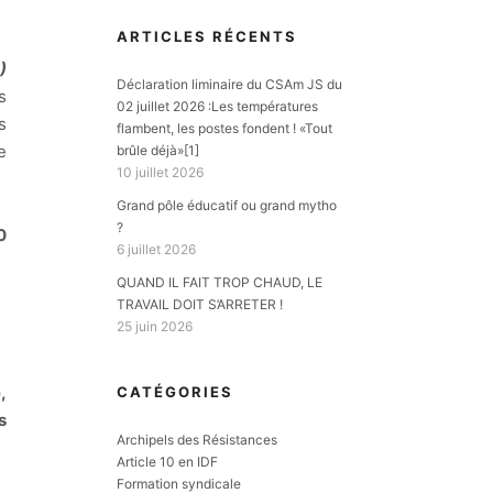
ARTICLES RÉCENTS
)
Déclaration liminaire du CSAm JS du
s
02 juillet 2026 :Les températures
s
flambent, les postes fondent ! «Tout
e
brûle déjà»[1]
10 juillet 2026
Grand pôle éducatif ou grand mytho
?
0
6 juillet 2026
QUAND IL FAIT TROP CHAUD, LE
TRAVAIL DOIT S’ARRETER !
25 juin 2026
,
CATÉGORIES
s
Archipels des Résistances
Article 10 en IDF
Formation syndicale