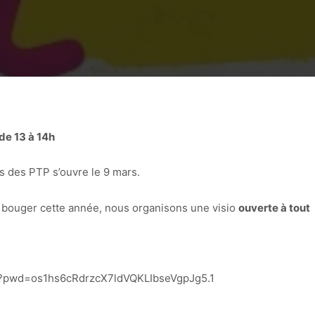
de 13 à 14h
 des PTP s’ouvre le 9 mars.
t bouger cette année, nous organisons une visio
ouverte à tout
3?pwd=os1hs6cRdrzcX7ldVQKLIbseVgpJg5.1