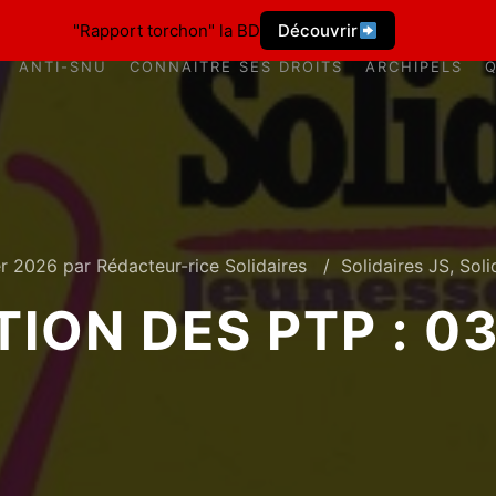
"Rapport torchon" la BD
Découvrir
ANTI-SNU
CONNAÎTRE SES DROITS
ARCHIPELS
er 2026
par
Rédacteur-rice Solidaires
Solidaires JS
,
Soli
TION DES PTP : 0