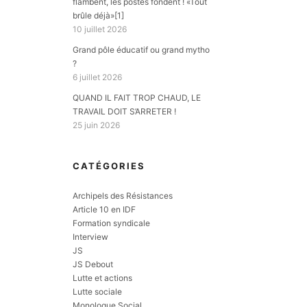
flambent, les postes fondent ! «Tout
brûle déjà»[1]
10 juillet 2026
Grand pôle éducatif ou grand mytho
?
6 juillet 2026
QUAND IL FAIT TROP CHAUD, LE
TRAVAIL DOIT S’ARRETER !
25 juin 2026
CATÉGORIES
Archipels des Résistances
Article 10 en IDF
Formation syndicale
Interview
JS
JS Debout
Lutte et actions
Lutte sociale
Monologue Social