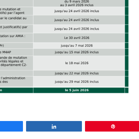
Partagez
Partagez
Épingle