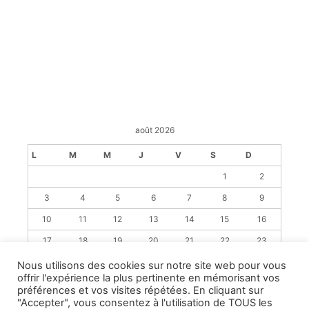
août 2026
L
M
M
J
V
S
D
1
2
3
4
5
6
7
8
9
10
11
12
13
14
15
16
17
18
19
20
21
22
23
24
25
26
27
28
29
30
Nous utilisons des cookies sur notre site web pour vous
offrir l'expérience la plus pertinente en mémorisant vos
31
préférences et vos visites répétées. En cliquant sur
« Juil
"Accepter", vous consentez à l'utilisation de TOUS les