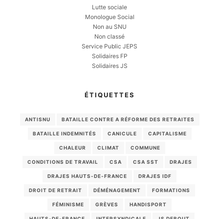
Lutte sociale
Monologue Social
Non au SNU
Non classé
Service Public JEPS
Solidaires FP
Solidaires JS
ÉTIQUETTES
ANTISNU
BATAILLE CONTRE A RÉFORME DES RETRAITES
BATAILLE INDEMNITÉS
CANICULE
CAPITALISME
CHALEUR
CLIMAT
COMMUNE
CONDITIONS DE TRAVAIL
CSA
CSA SST
DRAJES
DRAJES HAUTS-DE-FRANCE
DRAJES IDF
DROIT DE RETRAIT
DÉMÉNAGEMENT
FORMATIONS
FÉMINISME
GRÈVES
HANDISPORT
HAUTS-DE-FRANCE
INTERSYNDICALE
JS DEBOUT