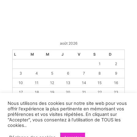
août 2026
L
M
M
J
V
S
D
1
2
3
4
5
6
7
8
9
10
11
12
13
14
15
16
17
18
19
20
21
22
23
24
25
26
27
28
29
30
Nous utilisons des cookies sur notre site web pour vous
offrir l'expérience la plus pertinente en mémorisant vos
31
préférences et vos visites répétées. En cliquant sur
« Juil
"Accepter", vous consentez à l'utilisation de TOUS les
cookies..