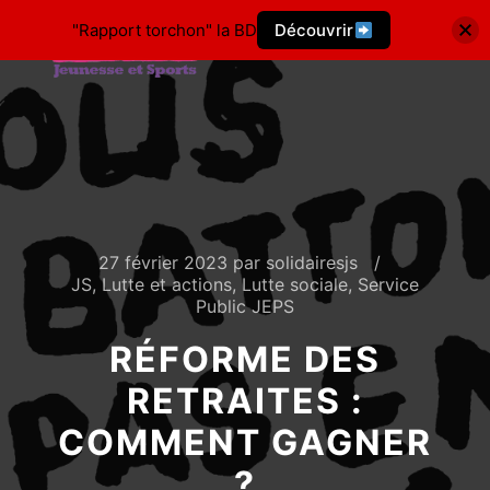
"Rapport torchon" la BD
Découvrir
27 février 2023
par
solidairesjs
JS
,
Lutte et actions
,
Lutte sociale
,
Service
Public JEPS
RÉFORME DES
RETRAITES :
COMMENT GAGNER
?