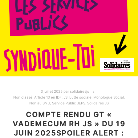
3 juillet 2025
par
solidairesjs
Non classé
,
Article 10 en IDF
,
JS
,
Lutte sociale
,
Monologue Social
,
Non au SNU
,
Service Public JEPS
,
Solidaires JS
COMPTE RENDU GT «
VADEMECUM RH JS » DU 19
JUIN 2025SPOILER ALERT :