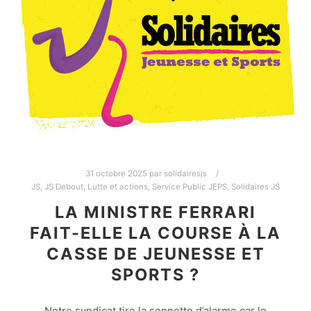
31 octobre 2025
par
solidairesjs
JS
,
JS Debout
,
Lutte et actions
,
Service Public JEPS
,
Solidaires JS
LA MINISTRE FERRARI
FAIT-ELLE LA COURSE À LA
CASSE DE JEUNESSE ET
SPORTS ?
Notre syndicat tire la sonnette d’alarme car le