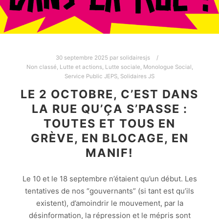
30 septembre 2025
par
solidairesjs
Non classé
,
Lutte et actions
,
Lutte sociale
,
Monologue Social
,
Service Public JEPS
,
Solidaires JS
LE 2 OCTOBRE, C’EST DANS
LA RUE QU’ÇA S’PASSE :
TOUTES ET TOUS EN
GRÈVE, EN BLOCAGE, EN
MANIF!
Le 10 et le 18 septembre n’étaient qu’un début. Les
tentatives de nos “gouvernants” (si tant est qu’ils
existent), d’amoindrir le mouvement, par la
désinformation, la répression et le mépris sont