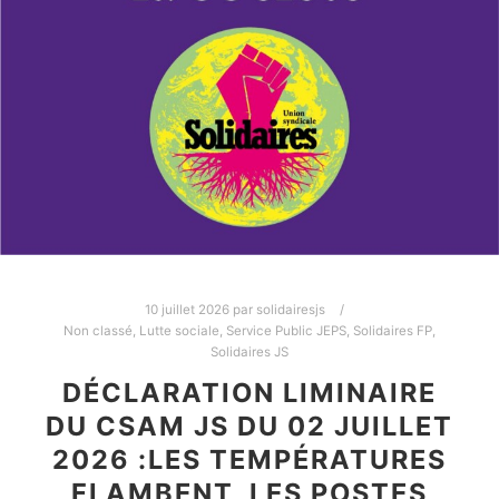
10 juillet 2026
par
solidairesjs
Non classé
,
Lutte sociale
,
Service Public JEPS
,
Solidaires FP
,
Solidaires JS
DÉCLARATION LIMINAIRE
DU CSAM JS DU 02 JUILLET
2026 :LES TEMPÉRATURES
FLAMBENT, LES POSTES