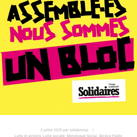
2 juillet 2025
par
solidairesjs
Lutte et actions
,
Lutte sociale
,
Monologue Social
,
Service Public