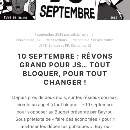
4 septembre 2025
par
solidairesjs
Non classé
,
JS
,
Lutte et actions
,
Lutte sociale
,
Service Public
JEPS
,
Solidaires FP
,
Solidaires JS
10 SEPTEMBRE : RÊVONS
GRAND POUR JS… TOUT
BLOQUER, POUR TOUT
CHANGER !
Depuis près de deux mois, sur les réseaux sociaux,
circule un appel à tout bloquer le 10 septembre
pour s’opposer au Budget présenté par Bayrou.
Sous prétexte de « faire des économies » pour «
maîtriser les dépenses publiques », Bayrou