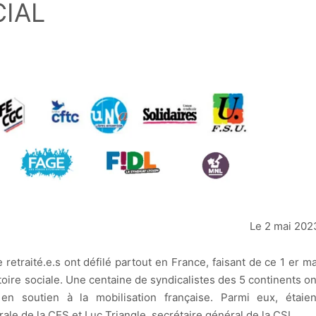
CIAL
Le 2 mai 202
 retraité.e.s ont défilé partout en France, faisant de ce 1 er ma
oire sociale. Une centaine de syndicalistes des 5 continents on
 en soutien à la mobilisation française. Parmi eux, étaien
ale de la CES et Luc Triangle, secrétaire général de la CSI.