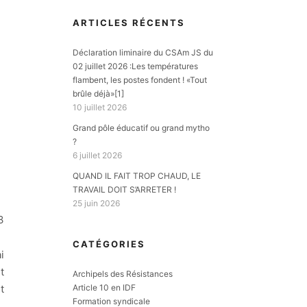
ARTICLES RÉCENTS
Déclaration liminaire du CSAm JS du
02 juillet 2026 :Les températures
flambent, les postes fondent ! «Tout
brûle déjà»[1]
10 juillet 2026
Grand pôle éducatif ou grand mytho
?
6 juillet 2026
QUAND IL FAIT TROP CHAUD, LE
TRAVAIL DOIT S’ARRETER !
25 juin 2026
3
CATÉGORIES
i
t
Archipels des Résistances
t
Article 10 en IDF
Formation syndicale