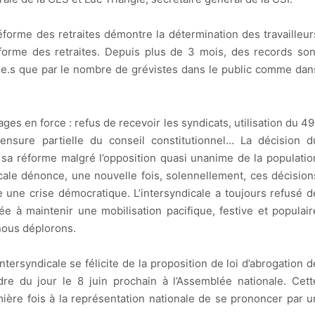
éforme des retraites démontre la détermination des travailleur
réforme des retraites. Depuis plus de 3 mois, des records son
t.e.s que par le nombre de grévistes dans le public comme dan
ges en force : refus de recevoir les syndicats, utilisation du 49
ensure partielle du conseil constitutionnel… La décision d
 sa réforme malgré l’opposition quasi unanime de la populatio
cale dénonce, une nouvelle fois, solennellement, ces décision
ale une crise démocratique. L’intersyndicale a toujours refusé d
ée à maintenir une mobilisation pacifique, festive et populair
nous déplorons.
’intersyndicale se félicite de la proposition de loi d’abrogation d
rdre du jour le 8 juin prochain à l’Assemblée nationale. Cett
mière fois à la représentation nationale de se prononcer par u