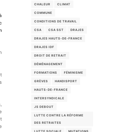
CHALEUR
CLIMAT
COMMUNE
à
CONDITIONS DE TRAVAIL
c
n
CSA
CSA SST
DRAJES
DRAJES HAUTS-DE-FRANCE
DRAJES IDF
n
DROIT DE RETRAIT
DÉMÉNAGEMENT
FORMATIONS
FÉMINISME
t
s
GRÈVES
HANDISPORT
HAUTS-DE-FRANCE
INTERSYNDICALE
,
JS DEBOUT
e
LUTTE CONTRE LA RÉFORME
t
DES RETRAITES
e
LUTTE SOCIALE
MUTATIONS