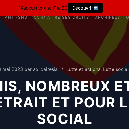
"Rapport torchon" la BD
Découvrir
ANTI-SNU
CONNAÎTRE SES DROITS
ARCHIPELS
3 mai 2023
par
solidairesjs
Lutte et actions
,
Lutte social
IS, NOMBREUX E
ETRAIT ET POUR 
SOCIAL