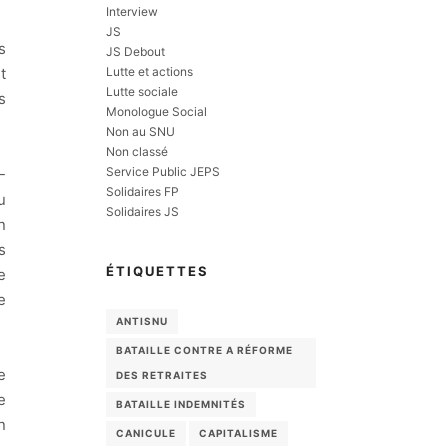
Interview
JS
s
JS Debout
Lutte et actions
t
Lutte sociale
s
Monologue Social
Non au SNU
Non classé
Service Public JEPS
-
Solidaires FP
u
Solidaires JS
n
s
ÉTIQUETTES
e
e
ANTISNU
BATAILLE CONTRE A RÉFORME
e
DES RETRAITES
e
BATAILLE INDEMNITÉS
n
CANICULE
CAPITALISME