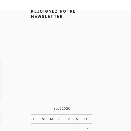
REJOIGNEZ NOTRE
NEWSLETTER
août 2026
L
M
M
J
V
S
D
1
2